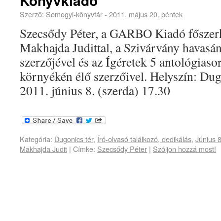
Könyvkiadó
Szerző:
Somogyi-könyvtár
-
2011. május 20. péntek
Szecsődy Péter, a GARBO Kiadó főszerk
Makhajda Judittal, a Szivárvány havasá
szerzőjével és az Ígéretek 5 antológiaso
környékén élő szerzőivel. Helyszín: Dug
2011. június 8. (szerda) 17.30
Kategória:
Dugonics tér
,
Író-olvasó találkozó, dedikálás
,
Június 8
Makhajda Judit
|
Címke:
Szecsődy Péter
|
Szóljon hozzá most!