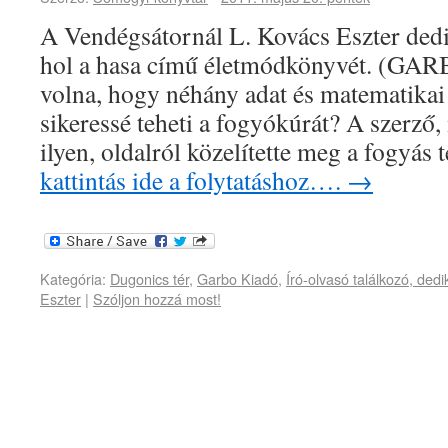
A Vendégsátornál L. Kovács Eszter dedi
hol a hasa című életmódkönyvét. (GAR
volna, hogy néhány adat és matematikai 
sikeressé teheti a fogyókúrát? A szerző
ilyen, oldalról közelítette meg a fogyá
kattintás ide a folytatáshoz….
→
Kategória:
Dugonics tér
,
Garbo Kiadó
,
Író-olvasó találkozó, dedi
Eszter
|
Szóljon hozzá most!