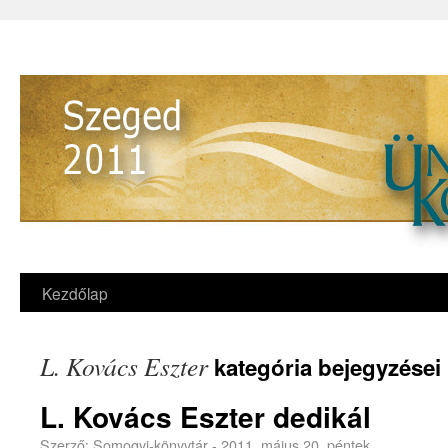
Kezdőlap
L. Kovács Eszter
kategória bejegyzései
L. Kovács Eszter dedikál
Szerző:
Somogyi-könyvtár
-
2011. május 20. péntek