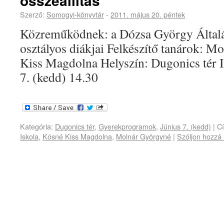
összeállítás
Szerző:
Somogyi-könyvtár
-
2011. május 20. péntek
Közreműködnek: a Dózsa György Általá
osztályos diákjai Felkészítő tanárok: 
Kiss Magdolna Helyszín: Dugonics tér I
7. (kedd) 14.30
Kategória:
Dugonics tér
,
Gyerekprogramok
,
Június 7. (kedd)
|
C
Iskola
,
Kósné Kiss Magdolna
,
Molnár Györgyné
|
Szóljon hozzá