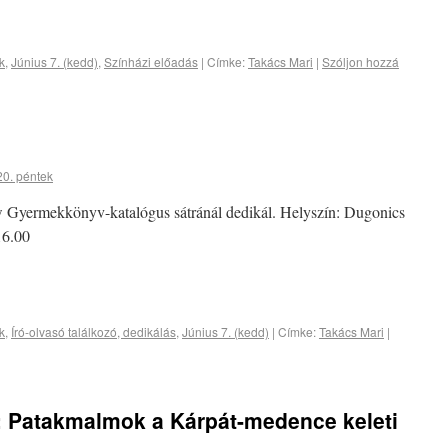
k
,
Június 7. (kedd)
,
Színházi előadás
|
Címke:
Takács Mari
|
Szóljon hozzá
20. péntek
w Gyermekkönyv-katalógus sátránál dedikál. Helyszín: Dugonics
16.00
k
,
Író-olvasó találkozó, dedikálás
,
Június 7. (kedd)
|
Címke:
Takács Mari
|
: Patakmalmok a Kárpát-medence keleti