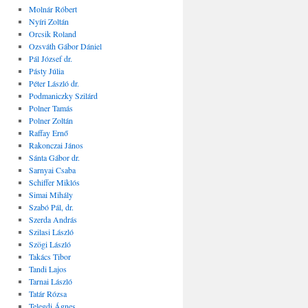
Molnár Róbert
Nyíri Zoltán
Orcsik Roland
Ozsváth Gábor Dániel
Pál József dr.
Pásty Júlia
Péter László dr.
Podmaniczky Szilárd
Polner Tamás
Polner Zoltán
Raffay Ernő
Rakonczai János
Sánta Gábor dr.
Sarnyai Csaba
Schiffer Miklós
Simai Mihály
Szabó Pál, dr.
Szerda András
Szilasi László
Szögi László
Takács Tibor
Tandi Lajos
Tarnai László
Tatár Rózsa
Telegdi Ágnes