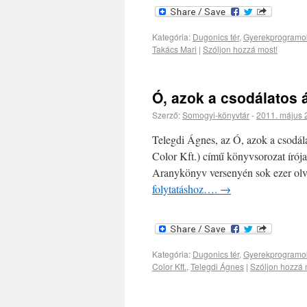
Kategória:
Dugonics tér
,
Gyerekprogramo
Takács Mari
|
Szóljon hozzá most!
Ó, azok a csodálatos á
Szerző:
Somogyi-könyvtár
-
2011. május 
Telegdi Ágnes, az Ó, azok a csodálat
Color Kft.) című könyvsorozat írója 
Aranykönyv versenyén sok ezer olva
folytatáshoz….
→
Kategória:
Dugonics tér
,
Gyerekprogramo
Color Kft.
,
Telegdi Ágnes
|
Szóljon hozzá 