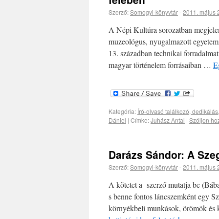
Szerző:
Somogyi-könyvtár
-
2011. május 
A Népi Kultúra sorozatban megjelent
muzeológus, nyugalmazott egyetemi
13. században technikai forradalmat 
magyar történelem forrásaiban …
E
Kategória:
Író-olvasó találkozó, dedikálás
Dániel
|
Címke:
Juhász Antal
|
Szóljon ho
Darázs Sándor: A Sze
Szerző:
Somogyi-könyvtár
-
2011. május 
A kötetet a szerző mutatja be (Bába
s benne fontos láncszemként egy Sz
környékbeli munkások, örömök és k