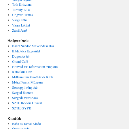
Tóth Krisztina
Turbuly Lilla
Ungvári Tamás
Varga Júlia
Varga Lóránt
Zakál Jenő
Helyszínek
Bálint Sándor Művelődési Ház
Bibliotéka Egyesület
Dugonics tér
Grand Café
Honvéd téri reformátum templom
Katolikus Ház
Millenniumi Kávéház és Klub
Móra Ferenc Múzeum
Somogyi-könyvtár
Szeged Étterem
Szegedi Városháza
SZTE Rektori Hivatal
SZTEJGYPK
Kiadók
Bába és Társai Kiadó
Életjel Kiadó