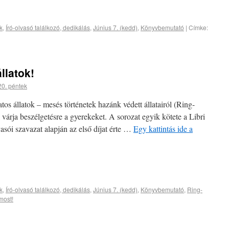
k
,
Író-olvasó találkozó, dedikálás
,
Június 7. (kedd)
,
Könyvbemutató
|
Címke:
llatok!
20. péntek
os állatok – mesés történetek hazánk védett állatairól (Ring-
várja beszélgetésre a gyerekeket. A sorozat egyik kötete a Libri
sói szavazat alapján az első díjat érte …
Egy kattintás ide a
k
,
Író-olvasó találkozó, dedikálás
,
Június 7. (kedd)
,
Könyvbemutató
,
Ring-
most!