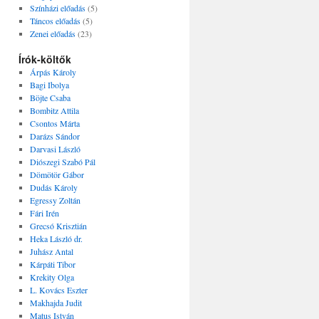
Színházi előadás
(5)
Táncos előadás
(5)
Zenei előadás
(23)
Írók-költők
Árpás Károly
Bagi Ibolya
Böjte Csaba
Bombitz Attila
Csontos Márta
Darázs Sándor
Darvasi László
Diószegi Szabó Pál
Dömötör Gábor
Dudás Károly
Egressy Zoltán
Fári Irén
Grecsó Krisztián
Heka László dr.
Juhász Antal
Kárpáti Tibor
Krekity Olga
L. Kovács Eszter
Makhajda Judit
Matus István