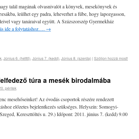
s nagy talál magának olvasnivalót a könyvek, mesekönyvek és
zsákba, leülhet egy padra, leheverhet a fűbe, hogy lapozgasson,
üleivel vagy tanáraival együtt. A Százszorszép Gyermekház
ás ide a folytatáshoz….
→
k
,
Június 6. (hétfő)
,
Június 7. (kedd)
,
Június 8. (szerda)
|
Szóljon hozzá most!
s felfedező túra a mesék birodalmába
20. péntek
enc mesehőseinket! Az óvodás csoportok részére rendezett
ozáshoz előzetes bejelentkezés szükséges. Helyszín: Somogyi-
(Szeged, Kereszttöltés u. 29.) Időpont: 2011. június 7. (kedd) 9.00