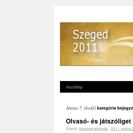
Kezdőlap
Június 7. (kedd)
kategória bejegyz
Olvasó- és játszóliget
Szerző:
Somogyi-könyvtár
-
2011. május 