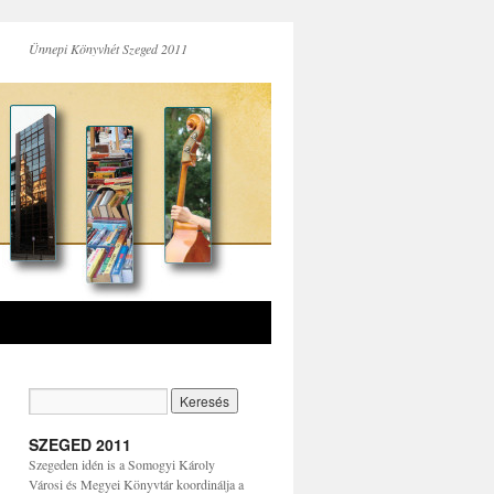
Ünnepi Könyvhét Szeged 2011
SZEGED 2011
Szegeden idén is a Somogyi Károly
Városi és Megyei Könyvtár koordinálja a