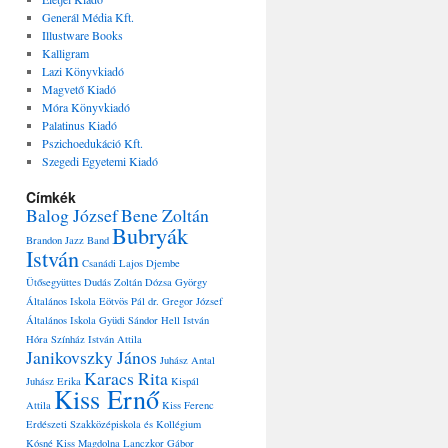
Generál Média Kft.
Illustware Books
Kalligram
Lazi Könyvkiadó
Magvető Kiadó
Móra Könyvkiadó
Palatinus Kiadó
Pszichoedukáció Kft.
Szegedi Egyetemi Kiadó
Címkék
Balog József
Bene Zoltán
Bubryák
Brandon Jazz Band
István
Csanádi Lajos
Djembe
Ütősegyüttes
Dudás Zoltán
Dózsa György
Általános Iskola
Eötvös Pál dr.
Gregor József
Általános Iskola
Gyüdi Sándor
Hell István
Hóra Színház
István Attila
Janikovszky János
Juhász Antal
Karacs Rita
Juhász Erika
Kispál
Kiss Ernő
Attila
Kiss Ferenc
Erdészeti Szakközépiskola és Kollégium
Kósné Kiss Magdolna
Lanczkor Gábor