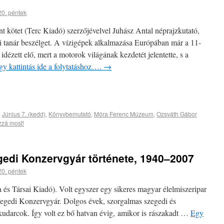
20. péntek
 kötet (Terc Kiadó) szerzőjévelvel Juhász Antal néprajzkutató,
 tanár beszélget. A vízigépek alkalmazása Európában már a 11-
idézett elő, mert a motorok világának kezdetét jelentette, s a
gy kattintás ide a folytatáshoz….
→
,
Június 7. (kedd)
,
Könyvbemutató
,
Móra Ferenc Múzeum
,
Ozsváth Gábor
zzá most!
gedi Konzervgyár története, 1940–2007
20. péntek
 és Társai Kiadó). Volt egyszer egy sikeres magyar élelmiszeripar
egedi Konzervgyár. Dolgos évek, szorgalmas szegedi és
udarcok. Így volt ez bő hatvan évig, amikor is rászakadt …
Egy