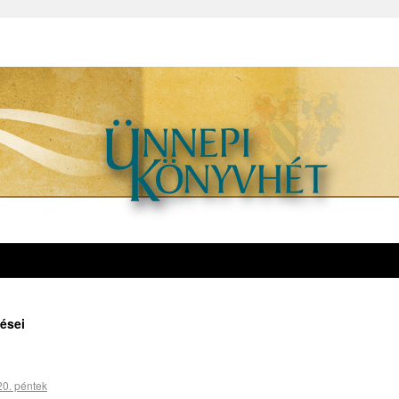
ései
20. péntek