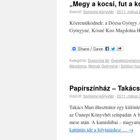
„Megy a kocsi, fut a k
Szerző:
Somogyi-könyvtár
-
2011. május 
Közreműködnek: a Dózsa György Álta
Györgyné, Kósné Kiss Magdolna Hel
Kategória:
Dugonics tér
,
Gyerekprogramo
Magdolna
,
Molnár Györgyné
|
Szóljon ho
Papírszínház – Takács
Szerző:
Somogyi-könyvtár
-
2011. május 
Takács Mari illusztrátor egy különl
az Ünnepi Könyvhét színpadán A bré
mese után. A kamishibai – magyaru
kattintás ide a folytatáshoz….
→