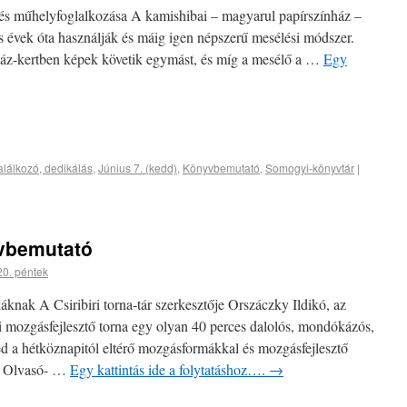
a és műhelyfoglalkozása A kamishibai – magyarul papírszínház –
s évek óta használják és máig igen népszerű mesélési módszer.
ház-kertben képek követik egymást, és míg a mesélő a …
Egy
találkozó, dedikálás
,
Június 7. (kedd)
,
Könyvbemutató
,
Somogyi-könyvtár
|
yvbemutató
20. péntek
ak A Csiribiri torna-tár szerkesztője Orszáczky Ildikó, az
iri mozgásfejlesztő torna egy olyan 40 perces dalolós, mondókázós,
ed a hétköznapitól eltérő mozgásformákkal és mozgásfejlesztő
z Olvasó- …
Egy kattintás ide a folytatáshoz….
→