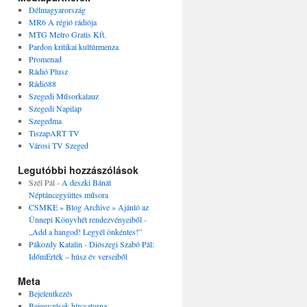
Délmagyarország
MR6 A régió rádiója
MTG Metro Gratis Kft.
Pardon kritikai kultúrmenza
Promenad
Rádió Plusz
Rádió88
Szegedi Műsorkalauz
Szegedi Napilap
Szegedma
TiszapART TV
Városi TV Szeged
Legutóbbi hozzászólások
Szél Pál
-
A deszki Bánát
Néptáncegyüttes műsora
CSMKE » Blog Archive » Ajánló az
Ünnepi Könyvhét rendezvényeiből
-
„Add a hangod! Legyél önkéntes!”
Pákozdy Katalin
-
Diószegi Szabó Pál:
IdőmÉrték – húsz év verseiből
Meta
Bejelentkezés
Bejegyzések hírcsatorna