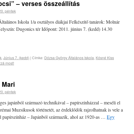
ocsi” – verses összeállítás
20. péntek
lános Iskola 1/a osztályos diákjai Felkészítő tanárok: Molnár
yszín: Dugonics tér Időpont: 2011. június 7. (kedd) 14.30
k
,
Június 7. (kedd)
|
Címke:
Dózsa György Általános Iskola
,
Kósné Kiss
zzá most!
 Mari
20. péntek
eges japánból származó technikával – papírszínházzal – meséli el
mai Muzsikusok történetét, az érdeklődök rajzolhatnak is vele a
l papírszínház – Japánból származik, ahol az 1920-as …
Egy