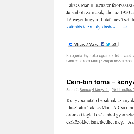
Takács Mari illusztrátor felolvasás
Japánból származik, ahol az 1920-a
Lényege, hogy a „butai” nevű szín
kattintás ide a folytatáshoz….
→
Kategória:
Gyerekprogramok
,
Író-olvasó 
Címke:
Takács Mari
|
Szóljon hozzá most!
Csiri-biri torna – kön
Szerző:
Somogyi-könyvtár
-
2011. május 
Könyvbemutató babáknak és anyukákn
illusztrátor Takács Mari. A Csiri-b
örömteli foglalkozás, ahol gyermek
eszközökkel ismerkedhet meg. A