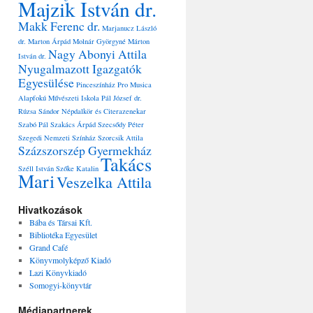
Majzik István dr.
Makk Ferenc dr.
Marjanucz László
dr.
Marton Árpád
Molnár Györgyné
Márton
Nagy Abonyi Attila
István dr.
Nyugalmazott Igazgatók
Egyesülése
Pinceszínház
Pro Musica
Alapfokú Művészeti Iskola
Pál József dr.
Rúzsa Sándor Népdalkör és Citerazenekar
Szabó Pál
Szakács Árpád
Szecsődy Péter
Szegedi Nemzeti Színház
Szorcsik Attila
Százszorszép Gyermekház
Takács
Széll István
Szőke Katalin
Mari
Veszelka Attila
Hivatkozások
Bába és Társai Kft.
Bibliotéka Egyesület
Grand Café
Könyvmolyképző Kiadó
Lazi Könyvkiadó
Somogyi-könyvtár
Médiapartnerek