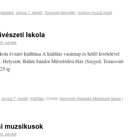
lyázatok
,
Június 7. (kedd)
,
Somogyi-könyvtár
|
Szóljon hozzá most!
észeti Iskola
20. péntek
 évzáró kiállítása A kiállítás vasárnap és hétfő kivételével
g. Helyszín: Bálint Sándor Művelődési Ház (Szeged, Temesvári
 25-ig
,
Június 7. (kedd)
,
Kiállítás
|
Címke:
Hammido Alapfokú Művészeti Iskola
|
ai muzsikusok
20. péntek