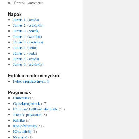
82. Ünnepi Könyvhetet.
Napok
Június 1. (szerda)
Június 2. (csütörtök)
Június 3. (péntek)
Június 4. (szombat)
Június 5. (vasárnap)
Június 6. (hétfő)
Június 7. (kedd)
Június 8. (szerda)
Június 9. (csütörtök)
Fotók a rendezvényekről
Fotók a rendezvényekről
Programok
Filmvetítés
(3)
Gyerekprogramok
(17)
Író-olvasó találkozó, dedikálás
(52)
Játékok, pályázatok
(8)
Kiállítás
(5)
Könyvbemutató
(51)
Könyvkirály
(1)
Megnyitó
(1)