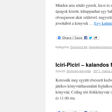
Minden arra sétáló gyerek, kicsi é
újságok között, lehuppanhat egy bab
olvasgasson akár szüleivel, nagysz
jóvoltából a könyvek …
Egy kattint
Kategória:
Dugonics tér
,
Gyerekprogramo
Iciri-Piciri – kalando
Szerző:
Somogyi-könyvtár
-
2011. május 
Keressük meg együtt elveszett kedv
játékos könyvtárhasználati foglalk
könyvtár, Csillag téri fiókkönyvtár 
és 11.00 óra