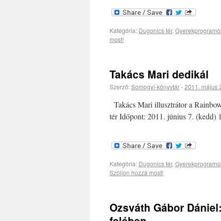
Kategória:
Dugonics tér
,
Gyerekprogramo
most!
Takács Mari dedikál
Szerző:
Somogyi-könyvtár
-
2011. május 
Takács Mari illusztrátor a Rainbo
tér Időpont: 2011. június 7. (kedd) 
Kategória:
Dugonics tér
,
Gyerekprogramo
Szóljon hozzá most!
Ozsváth Gábor Dániel
felében