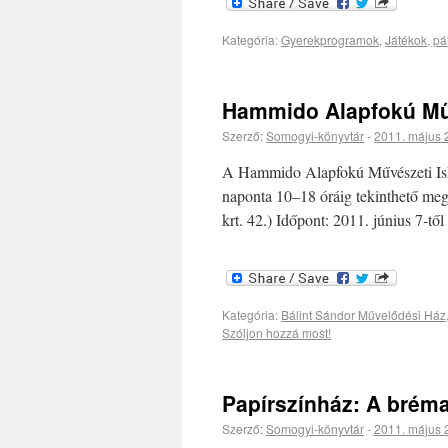
Kategória:
Gyerekprogramok
,
Játékok, pá
Hammido Alapfokú Műv
Szerző:
Somogyi-könyvtár
-
2011. május 
A Hammido Alapfokú Művészeti Iskola
naponta 10–18 óráig tekinthető me
krt. 42.) Időpont: 2011. június 7-től
Kategória:
Bálint Sándor Művelődési Ház
Szóljon hozzá most!
Papírszínház: A brém
Szerző:
Somogyi-könyvtár
-
2011. május 