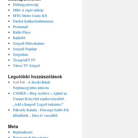
Délmagyarország
MR6 A régió rádiója
MTG Metro Gratis Kft.
Pardon kritikai kultúrmenza
Promenad
Rádió Plusz
Rádió88
Szegedi Műsorkalauz
Szegedi Napilap
Szegedma
TiszapART TV
Városi TV Szeged
Legutóbbi hozzászólások
Szél Pál
-
A deszki Bánát
Néptáncegyüttes műsora
CSMKE » Blog Archive » Ajánló az
Ünnepi Könyvhét rendezvényeiből
-
„Add a hangod! Legyél önkéntes!”
Pákozdy Katalin
-
Diószegi Szabó Pál:
IdőmÉrték – húsz év verseiből
Meta
Bejelentkezés
Bejegyzések hírcsatorna