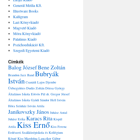
Generál Média Kft.
Illustware Books
Kalligram
Lazi Könyvkiadó
Magvető Kiadó
Móra Könyvkiadó
Palatinus Kiadó
Pszichoedukáció Kft.
Szegedi Egyetemi Kiadó
Címkék
Balog József
Bene Zoltán
Bubryák
Brandon Jazz Band
István
Csanádi Lajos
Djembe
Ütősegyüttes
Dudás Zoltán
Dózsa György
Általános Iskola
Eötvös Pál dr.
Gregor József
Általános Iskola
Gyüdi Sándor
Hell István
Hóra Színház
István Attila
Janikovszky János
Juhász Antal
Karacs Rita
Juhász Erika
Kispál
Kiss Ernő
Attila
Kiss Ferenc
Erdészeti Szakközépiskola és Kollégium
Kósné Kiss Magdolna
Lanczkor Gábor