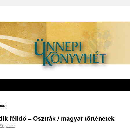
ései
ik félidő – Osztrák / magyar történetek
20. péntek