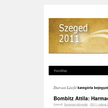
Kezdőlap
Darvasi László
kategória bejegyz
Bombitz Attila: Harmad
Szerző:
Somogyi-könyvtár
-
2011. május 