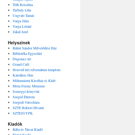
Tóth Krisztina
Turbuly Lilla
Ungvári Tamás
Varga Júlia
Varga Lóránt
Zakál Jenő
Helyszínek
Bálint Sándor Művelődési Ház
Bibliotéka Egyesület
Dugonics tér
Grand Café
Honvéd téri reformátum templom
Katolikus Ház
Millenniumi Kávéház és Klub
Móra Ferenc Múzeum
Somogyi-könyvtár
Szeged Étterem
Szegedi Városháza
SZTE Rektori Hivatal
SZTEJGYPK
Kiadók
Bába és Társai Kiadó
Életjel Kiadó