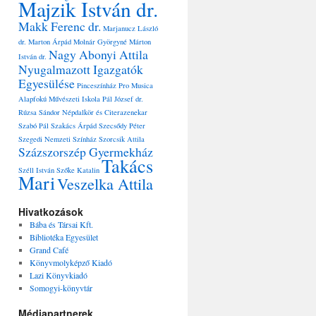
Majzik István dr.
Makk Ferenc dr.
Marjanucz László
dr.
Marton Árpád
Molnár Györgyné
Márton
Nagy Abonyi Attila
István dr.
Nyugalmazott Igazgatók
Egyesülése
Pinceszínház
Pro Musica
Alapfokú Művészeti Iskola
Pál József dr.
Rúzsa Sándor Népdalkör és Citerazenekar
Szabó Pál
Szakács Árpád
Szecsődy Péter
Szegedi Nemzeti Színház
Szorcsik Attila
Százszorszép Gyermekház
Takács
Széll István
Szőke Katalin
Mari
Veszelka Attila
Hivatkozások
Bába és Társai Kft.
Bibliotéka Egyesület
Grand Café
Könyvmolyképző Kiadó
Lazi Könyvkiadó
Somogyi-könyvtár
Médiapartnerek