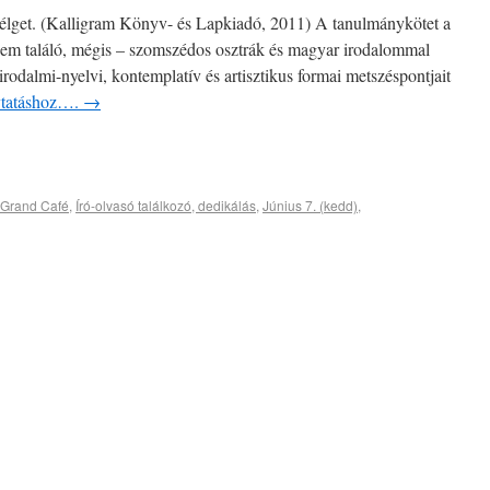
zélget. (Kalligram Könyv- és Lapkiadó, 2011) A tanulmánykötet a
sem találó, mégis – szomszédos osztrák és magyar irodalommal
 irodalmi-nyelvi, kontemplatív és artisztikus formai metszéspontjait
lytatáshoz….
→
Grand Café
,
Író-olvasó találkozó, dedikálás
,
Június 7. (kedd)
,