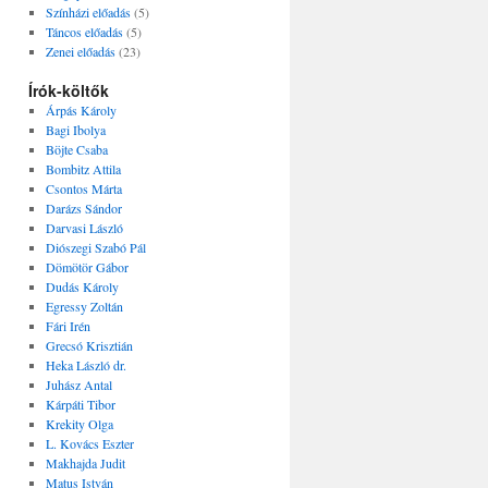
Színházi előadás
(5)
Táncos előadás
(5)
Zenei előadás
(23)
Írók-költők
Árpás Károly
Bagi Ibolya
Böjte Csaba
Bombitz Attila
Csontos Márta
Darázs Sándor
Darvasi László
Diószegi Szabó Pál
Dömötör Gábor
Dudás Károly
Egressy Zoltán
Fári Irén
Grecsó Krisztián
Heka László dr.
Juhász Antal
Kárpáti Tibor
Krekity Olga
L. Kovács Eszter
Makhajda Judit
Matus István