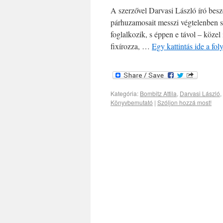
A szerzővel Darvasi László író bes
párhuzamosait messzi végtelenben 
foglalkozik, s éppen e távol – közel
fixírozza, …
Egy kattintás ide a fo
Kategória:
Bombitz Attila
,
Darvasi László
,
Könyvbemutató
|
Szóljon hozzá most!