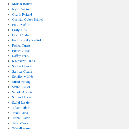
Molnár Róbert
Nyíri Zoltán
Orcsik Roland
Ozsváth Gábor Dániel
Pál József dr.
Pásty Júlia
Péter László dr.
Podmaniczky Szilárd
Polner Tamás
Polner Zoltán
Raffay Ernő
Rakonczai János
Sánta Gábor dr.
Sarnyai Csaba
Schiffer Miklós
Simai Mihály
Szabó Pál, dr.
Szerda András
Szilasi László
Szögi László
Takács Tibor
Tandi Lajos
Tarnai László
Tatár Rózsa
Telegdi Ágnes