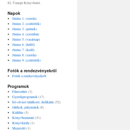
82. Ünnepi Könyvhetet.
Napok
Június 1. (szerda)
Június 2. (csütörtök)
Június 3. (péntek)
Június 4. (szombat)
Június 5. (vasárnap)
Június 6. (hétfő)
Június 7. (kedd)
Június 8. (szerda)
Június 9. (csütörtök)
Fotók a rendezvényekről
Fotók a rendezvényekről
Programok
Filmvetítés
(3)
Gyerekprogramok
(17)
Író-olvasó találkozó, dedikálás
(52)
Játékok, pályázatok
(8)
Kiállítás
(5)
Könyvbemutató
(51)
Könyvkirály
(1)
Megnyitó
(1)