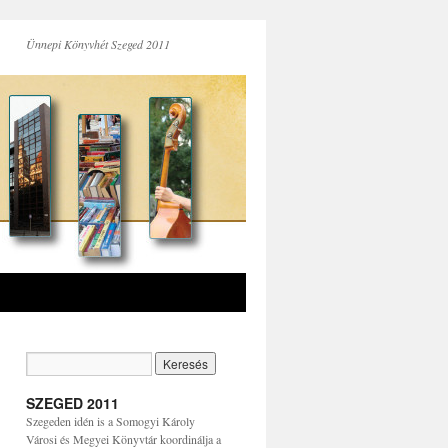
Ünnepi Könyvhét Szeged 2011
SZEGED 2011
Szegeden idén is a Somogyi Károly
Városi és Megyei Könyvtár koordinálja a