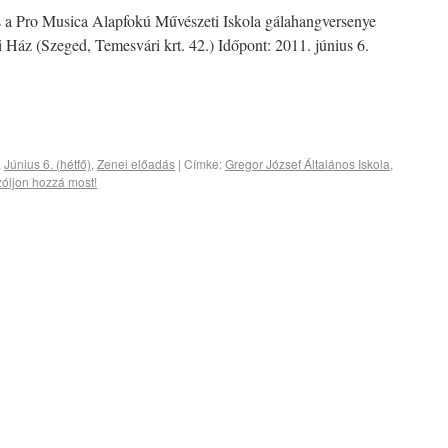
s a Pro Musica Alapfokú Művészeti Iskola gálahangversenye
 Ház (Szeged, Temesvári krt. 42.) Időpont: 2011. június 6.
,
Június 6. (hétfő)
,
Zenei előadás
|
Címke:
Gregor József Általános Iskola
,
óljon hozzá most!