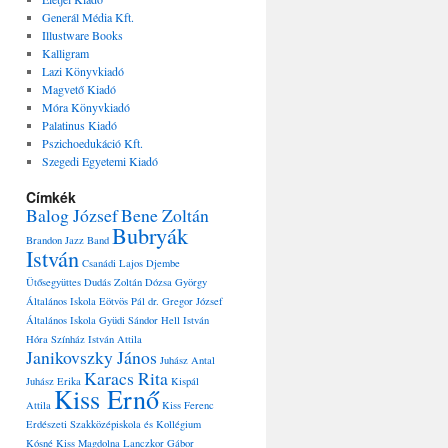
Generál Média Kft.
Illustware Books
Kalligram
Lazi Könyvkiadó
Magvető Kiadó
Móra Könyvkiadó
Palatinus Kiadó
Pszichoedukáció Kft.
Szegedi Egyetemi Kiadó
Címkék
Balog József
Bene Zoltán
Bubryák
Brandon Jazz Band
István
Csanádi Lajos
Djembe
Ütősegyüttes
Dudás Zoltán
Dózsa György
Általános Iskola
Eötvös Pál dr.
Gregor József
Általános Iskola
Gyüdi Sándor
Hell István
Hóra Színház
István Attila
Janikovszky János
Juhász Antal
Karacs Rita
Juhász Erika
Kispál
Kiss Ernő
Attila
Kiss Ferenc
Erdészeti Szakközépiskola és Kollégium
Kósné Kiss Magdolna
Lanczkor Gábor