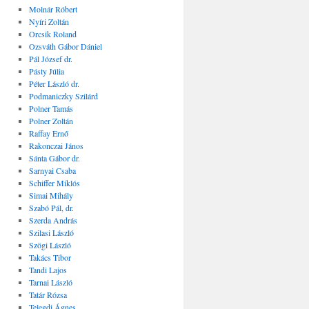
Molnár Róbert
Nyíri Zoltán
Orcsik Roland
Ozsváth Gábor Dániel
Pál József dr.
Pásty Júlia
Péter László dr.
Podmaniczky Szilárd
Polner Tamás
Polner Zoltán
Raffay Ernő
Rakonczai János
Sánta Gábor dr.
Sarnyai Csaba
Schiffer Miklós
Simai Mihály
Szabó Pál, dr.
Szerda András
Szilasi László
Szögi László
Takács Tibor
Tandi Lajos
Tarnai László
Tatár Rózsa
Telegdi Ágnes