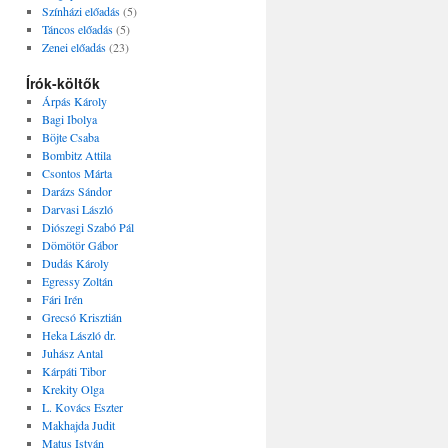
Színházi előadás
(5)
Táncos előadás
(5)
Zenei előadás
(23)
Írók-költők
Árpás Károly
Bagi Ibolya
Böjte Csaba
Bombitz Attila
Csontos Márta
Darázs Sándor
Darvasi László
Diószegi Szabó Pál
Dömötör Gábor
Dudás Károly
Egressy Zoltán
Fári Irén
Grecsó Krisztián
Heka László dr.
Juhász Antal
Kárpáti Tibor
Krekity Olga
L. Kovács Eszter
Makhajda Judit
Matus István