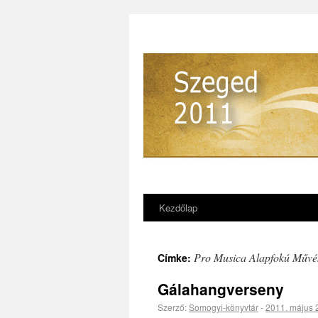
Kezdőlap
Pro Musica Alapfokú Művés
Címke:
Gálahangverseny
Szerző:
Somogyi-könyvtár
-
2011. május 