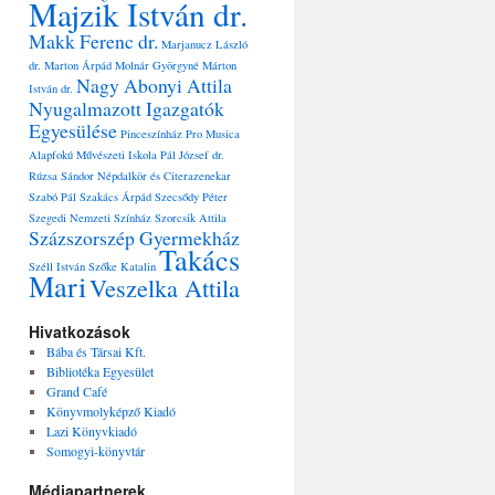
Majzik István dr.
Makk Ferenc dr.
Marjanucz László
dr.
Marton Árpád
Molnár Györgyné
Márton
Nagy Abonyi Attila
István dr.
Nyugalmazott Igazgatók
Egyesülése
Pinceszínház
Pro Musica
Alapfokú Művészeti Iskola
Pál József dr.
Rúzsa Sándor Népdalkör és Citerazenekar
Szabó Pál
Szakács Árpád
Szecsődy Péter
Szegedi Nemzeti Színház
Szorcsik Attila
Százszorszép Gyermekház
Takács
Széll István
Szőke Katalin
Mari
Veszelka Attila
Hivatkozások
Bába és Társai Kft.
Bibliotéka Egyesület
Grand Café
Könyvmolyképző Kiadó
Lazi Könyvkiadó
Somogyi-könyvtár
Médiapartnerek