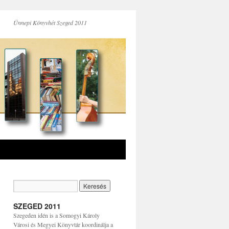
Ünnepi Könyvhét Szeged 2011
SZEGED 2011
Szegeden idén is a Somogyi Károly
Városi és Megyei Könyvtár koordinálja a