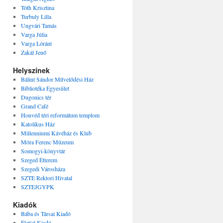
Tóth Krisztina
Turbuly Lilla
Ungvári Tamás
Varga Júlia
Varga Lóránt
Zakál Jenő
Helyszínek
Bálint Sándor Művelődési Ház
Bibliotéka Egyesület
Dugonics tér
Grand Café
Honvéd téri reformátum templom
Katolikus Ház
Millenniumi Kávéház és Klub
Móra Ferenc Múzeum
Somogyi-könyvtár
Szeged Étterem
Szegedi Városháza
SZTE Rektori Hivatal
SZTEJGYPK
Kiadók
Bába és Társai Kiadó
Életjel Kiadó