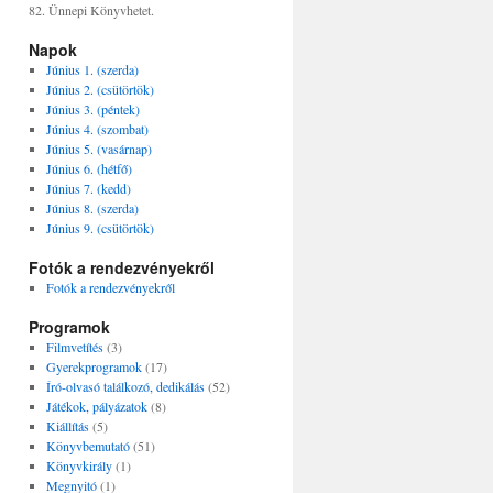
82. Ünnepi Könyvhetet.
Napok
Június 1. (szerda)
Június 2. (csütörtök)
Június 3. (péntek)
Június 4. (szombat)
Június 5. (vasárnap)
Június 6. (hétfő)
Június 7. (kedd)
Június 8. (szerda)
Június 9. (csütörtök)
Fotók a rendezvényekről
Fotók a rendezvényekről
Programok
Filmvetítés
(3)
Gyerekprogramok
(17)
Író-olvasó találkozó, dedikálás
(52)
Játékok, pályázatok
(8)
Kiállítás
(5)
Könyvbemutató
(51)
Könyvkirály
(1)
Megnyitó
(1)