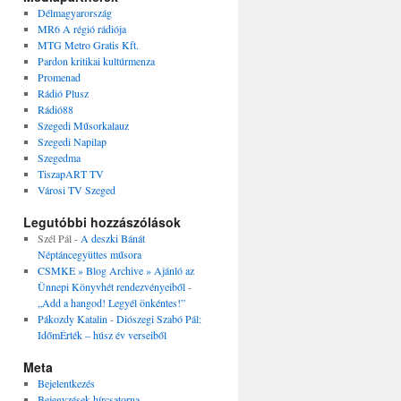
Délmagyarország
MR6 A régió rádiója
MTG Metro Gratis Kft.
Pardon kritikai kultúrmenza
Promenad
Rádió Plusz
Rádió88
Szegedi Műsorkalauz
Szegedi Napilap
Szegedma
TiszapART TV
Városi TV Szeged
Legutóbbi hozzászólások
Szél Pál
-
A deszki Bánát
Néptáncegyüttes műsora
CSMKE » Blog Archive » Ajánló az
Ünnepi Könyvhét rendezvényeiből
-
„Add a hangod! Legyél önkéntes!”
Pákozdy Katalin
-
Diószegi Szabó Pál:
IdőmÉrték – húsz év verseiből
Meta
Bejelentkezés
Bejegyzések hírcsatorna