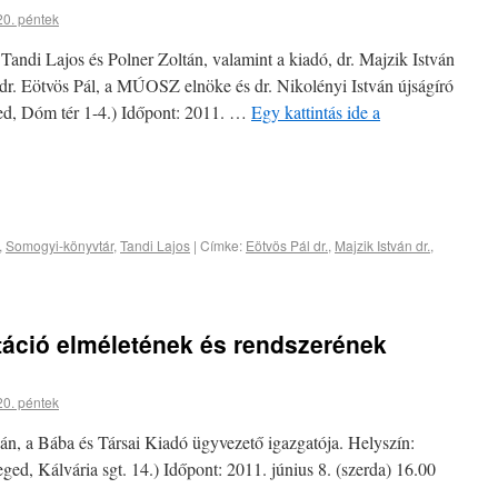
20. péntek
 Tandi Lajos és Polner Zoltán, valamint a kiadó, dr. Majzik István
dr. Eötvös Pál, a MÚOSZ elnöke és dr. Nikolényi István újságíró
d, Dóm tér 1-4.) Időpont: 2011. …
Egy kattintás ide a
,
Somogyi-könyvtár
,
Tandi Lajos
|
Címke:
Eötvös Pál dr.
,
Majzik István dr.
,
itáció elméletének és rendszerének
20. péntek
án, a Bába és Társai Kiadó ügyvezető igazgatója. Helyszín:
ged, Kálvária sgt. 14.) Időpont: 2011. június 8. (szerda) 16.00