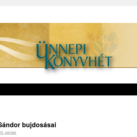
 Sándor bujdosásai
20. péntek