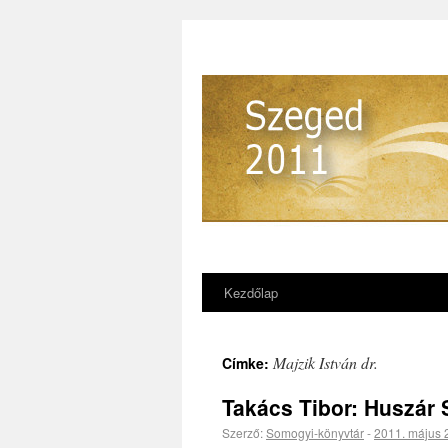
Kezdőlap
Majzik István dr.
Címke:
Takács Tibor: Huszár
Szerző:
Somogyi-könyvtár
-
2011. május 