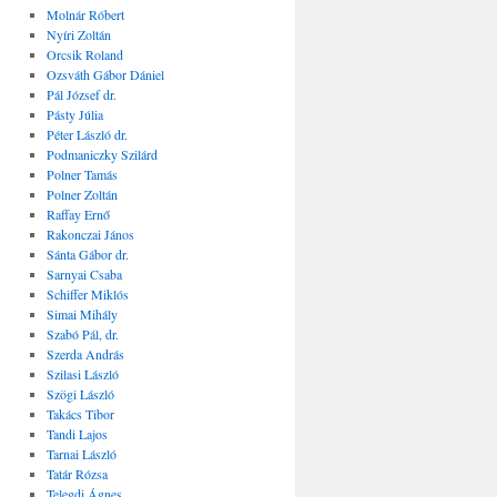
Molnár Róbert
Nyíri Zoltán
Orcsik Roland
Ozsváth Gábor Dániel
Pál József dr.
Pásty Júlia
Péter László dr.
Podmaniczky Szilárd
Polner Tamás
Polner Zoltán
Raffay Ernő
Rakonczai János
Sánta Gábor dr.
Sarnyai Csaba
Schiffer Miklós
Simai Mihály
Szabó Pál, dr.
Szerda András
Szilasi László
Szögi László
Takács Tibor
Tandi Lajos
Tarnai László
Tatár Rózsa
Telegdi Ágnes