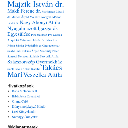
Majzik István dr.
Makk Ferenc dr.
Marjanucz László
dr.
Marton Árpád
Molnár Györgyné
Márton
Nagy Abonyi Attila
István dr.
Nyugalmazott Igazgatók
Egyesülése
Pinceszínház
Pro Musica
Alapfokú Művészeti Iskola
Pál József dr.
Rúzsa Sándor Népdalkör és Citerazenekar
Szabó Pál
Szakács Árpád
Szecsődy Péter
Szegedi Nemzeti Színház
Szorcsik Attila
Százszorszép Gyermekház
Takács
Széll István
Szőke Katalin
Mari
Veszelka Attila
Hivatkozások
Bába és Társai Kft.
Bibliotéka Egyesület
Grand Café
Könyvmolyképző Kiadó
Lazi Könyvkiadó
Somogyi-könyvtár
Médiapartnerek