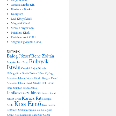
Generál Média Kft.
Illustware Books
Kalligram
Lazi Könyvkiadó
Magvető Kiadó
Móra Könyvkiadó
Palatinus Kiadó
Pszichoedukáció Kft.
Szegedi Egyetemi Kiadó
Címkék
Balog József
Bene Zoltán
Bubryák
Brandon Jazz Band
István
Csanádi Lajos
Djembe
Ütősegyüttes
Dudás Zoltán
Dózsa György
Általános Iskola
Eötvös Pál dr.
Gregor József
Általános Iskola
Gyüdi Sándor
Hell István
Hóra Színház
István Attila
Janikovszky János
Juhász Antal
Karacs Rita
Juhász Erika
Kispál
Kiss Ernő
Attila
Kiss Ferenc
Erdészeti Szakközépiskola és Kollégium
Kósné Kiss Magdolna
Lanczkor Gábor