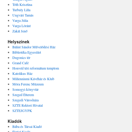
Tóth Krisztina
Turbuly Lilla
Ungvári Tamás
Varga Júlia
Varga Lóránt
Zakál Jenő
Helyszínek
Bálint Sándor Művelődési Ház
Bibliotéka Egyesület
Dugonics tér
Grand Café
Honvéd téri reformátum templom
Katolikus Ház
Millenniumi Kávéház és Klub
Móra Ferenc Múzeum
Somogyi-könyvtár
Szeged Étterem
Szegedi Városháza
SZTE Rektori Hivatal
SZTEJGYPK
Kiadók
Bába és Társai Kiadó
Életjel Kiadó