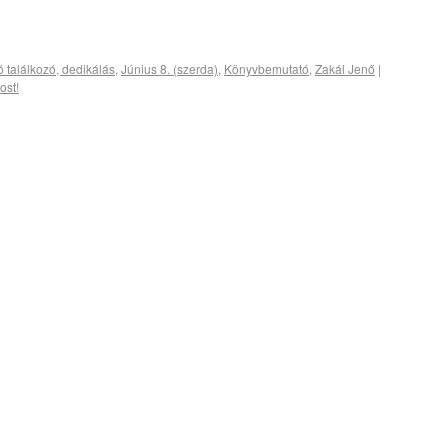
ó találkozó, dedikálás
,
Június 8. (szerda)
,
Könyvbemutató
,
Zakál Jenő
|
ost!