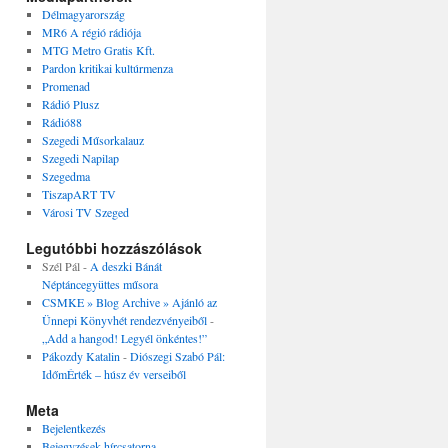
Délmagyarország
MR6 A régió rádiója
MTG Metro Gratis Kft.
Pardon kritikai kultúrmenza
Promenad
Rádió Plusz
Rádió88
Szegedi Műsorkalauz
Szegedi Napilap
Szegedma
TiszapART TV
Városi TV Szeged
Legutóbbi hozzászólások
Szél Pál
-
A deszki Bánát
Néptáncegyüttes műsora
CSMKE » Blog Archive » Ajánló az
Ünnepi Könyvhét rendezvényeiből
-
„Add a hangod! Legyél önkéntes!”
Pákozdy Katalin
-
Diószegi Szabó Pál:
IdőmÉrték – húsz év verseiből
Meta
Bejelentkezés
Bejegyzések hírcsatorna