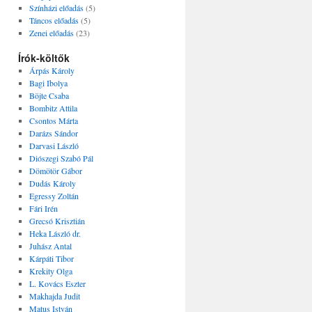
Színházi előadás
(5)
Táncos előadás
(5)
Zenei előadás
(23)
Írók-költők
Árpás Károly
Bagi Ibolya
Böjte Csaba
Bombitz Attila
Csontos Márta
Darázs Sándor
Darvasi László
Diószegi Szabó Pál
Dömötör Gábor
Dudás Károly
Egressy Zoltán
Fári Irén
Grecsó Krisztián
Heka László dr.
Juhász Antal
Kárpáti Tibor
Krekity Olga
L. Kovács Eszter
Makhajda Judit
Matus István