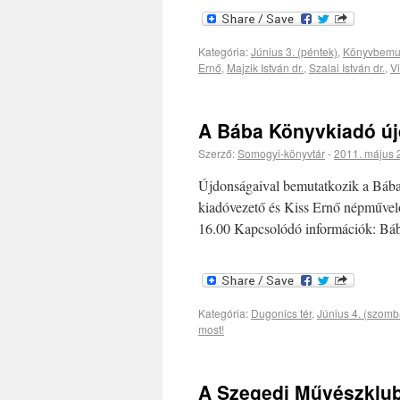
Kategória:
Június 3. (péntek)
,
Könyvbemu
Ernő
,
Majzik István dr.
,
Szalai István dr.
,
V
A Bába Könyvkiadó új
Szerző:
Somogyi-könyvtár
-
2011. május 
Újdonságaival bemutatkozik a Bába 
kiadóvezető és Kiss Ernő népművelő
16.00 Kapcsolódó információk: Bába
Kategória:
Dugonics tér
,
Június 4. (szomb
most!
A Szegedi Művészklub