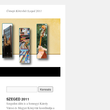
Ünnepi Könyvhét Szeged 2011
SZEGED 2011
Szegeden idén is a Somogyi Károly
Városi és Megyei Könyvtár koordinálja a