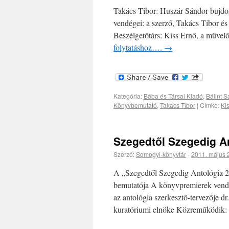
Takács Tibor: Huszár Sándor bujdos
vendégei: a szerző, Takács Tibor és
Beszélgetőtárs: Kiss Ernő, a műve
folytatáshoz….
→
Kategória:
Bába és Társai Kiadó
,
Bálint 
Könyvbemutató
,
Takács Tibor
|
Címke:
Ki
Szegedtől Szegedig A
Szerző:
Somogyi-könyvtár
-
2011. május 
A „Szegedtől Szegedig Antológia 2
bemutatója A könyvpremierek vendég
az antológia szerkesztő-tervezője d
kuratóriumi elnöke Közreműködik