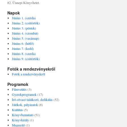
82. Ünnepi Könyvhetet.
Napok
Június 1. (szerda)
Június 2. (csütörtök)
Június 3. (péntek)
Június 4. (szombat)
Június 5. (vasárnap)
Június 6. (hétfő)
Június 7. (kedd)
Június 8. (szerda)
Június 9. (csütörtök)
Fotók a rendezvényekről
Fotók a rendezvényekről
Programok
Filmvetítés
(3)
Gyerekprogramok
(17)
Író-olvasó találkozó, dedikálás
(52)
Játékok, pályázatok
(8)
Kiállítás
(5)
Könyvbemutató
(51)
Könyvkirály
(1)
Megnyitó
(1)