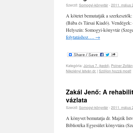
Szerző:
Somogyi-könyvtár
-
2011. május 
A kötetet bemutatják a szerkesztők:
(Bába és Társai Kiadó). Vendégek: 
Helyszín: Somogyi-könyvtár (Szege
folytatáshoz….
→
Kategória:
Június 7. (kedd)
,
Polner Zoltán
Nikolényi István dr.
|
Szóljon hozzá most!
Zakál Jenő: A rehabil
vázlata
Szerző:
Somogyi-könyvtár
-
2011. május 
A könyvet bemutatja dr. Majzik Istv
Bibliotéka Egyesület könyvtára (Sze