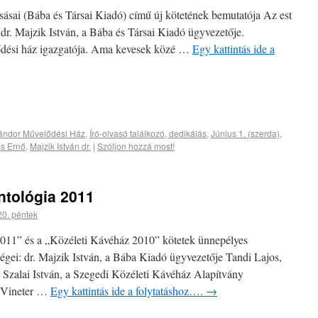
ásai (Bába és Társai Kiadó) című új kötetének bemutatója Az est
 dr. Majzik István, a Bába és Társai Kiadó ügyvezetője.
lődési ház igazgatója. Ama kevesek közé …
Egy kattintás ide a
Sándor Művelődési Ház
,
Író-olvasó találkozó, dedikálás
,
Június 1. (szerda)
,
ss Ernő
,
Majzik István dr.
|
Szóljon hozzá most!
ntológia 2011
20. péntek
011” és a „Közéleti Kávéház 2010” kötetek ünnepélyes
ei: dr. Majzik István, a Bába Kiadó ügyvezetője Tandi Lajos,
r. Szalai István, a Szegedi Közéleti Kávéház Alapítvány
: Vineter …
Egy kattintás ide a folytatáshoz….
→