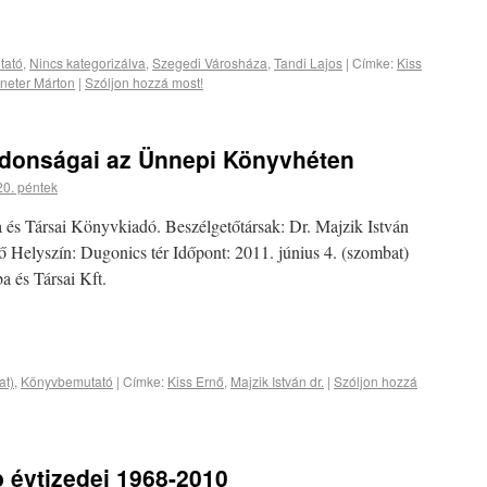
tató
,
Nincs kategorizálva
,
Szegedi Városháza
,
Tandi Lajos
|
Címke:
Kiss
ineter Márton
|
Szóljon hozzá most!
donságai az Ünnepi Könyvhéten
20. péntek
és Társai Könyvkiadó. Beszélgetőtársak: Dr. Majzik István
 Helyszín: Dugonics tér Időpont: 2011. június 4. (szombat)
 és Társai Kft.
at)
,
Könyvbemutató
|
Címke:
Kiss Ernő
,
Majzik István dr.
|
Szóljon hozzá
 évtizedei 1968-2010